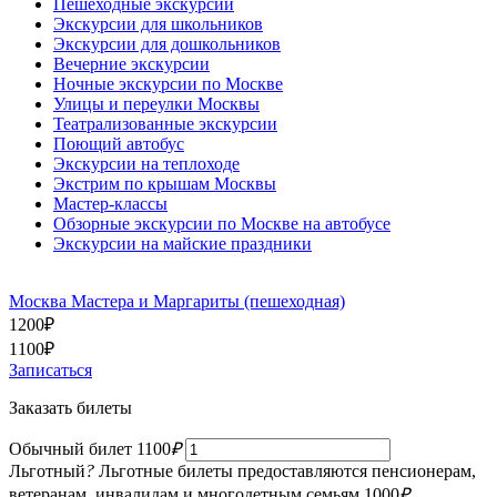
Пешеходные экскурсии
Экскурсии для школьников
Экскурсии для дошкольников
Вечерние экскурсии
Ночные экскурсии по Москве
Улицы и переулки Москвы
Театрализованные экскурсии
Поющий автобус
Экскурсии на теплоходе
Экстрим по крышам Москвы
Мастер-классы
Обзорные экскурсии по Москве на автобусе
Экскурсии на майские праздники
Москва Мастера и Маргариты (пешеходная)
1200
₽
1100
₽
Записаться
Заказать билеты
Обычный билет
1100
₽
Льготный
?
Льготные билеты предоставляются пенсионерам,
ветеранам, инвалидам и многодетным семьям
1000
₽