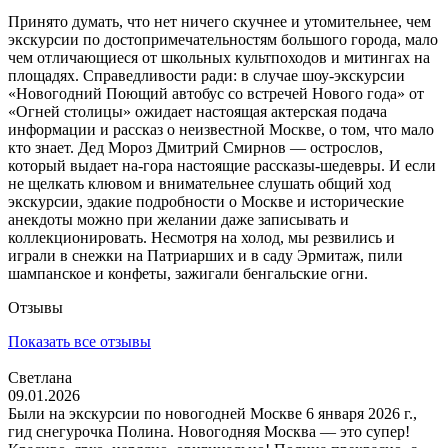
Принято думать, что нет ничего скучнее и утомительнее, чем
экскурсии по достопримечательностям большого города, мало
чем отличающиеся от школьных культпоходов и митингах на
площадях. Справедливости ради: в случае шоу-экскурсии
«Новогодний Поющий автобус со встречей Нового года» от
«Огней столицы» ожидает настоящая актерская подача
информации и рассказ о неизвестной Москве, о том, что мало
кто знает. Дед Мороз Дмитрий Смирнов — острослов,
который выдает на-гора настоящие рассказы-шедевры. И если
не щелкать клювом и внимательнее слушать общий ход
экскурсии, эдакие подробности о Москве и исторические
анекдоты можно при желании даже записывать и
коллекционировать. Несмотря на холод, мы резвились и
играли в снежки на Патриарших и в саду Эрмитаж, пили
шампанское и конфеты, зажигали бенгальские огни.
Отзывы
Показать все отзывы
Светлана
09.01.2026
Были на экскурсии по новогодней Москве 6 января 2026 г.,
гид снегурочка Полина. Новогодняя Москва — это супер!