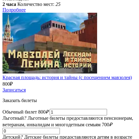
2 часа
Количество мест:
25
Подробнее
Красная площадь: история и тайны (с посещением мавзолея)
800
₽
Записаться
Заказать билеты
Обычный билет
800
₽
Льготный
?
Льготные билеты предоставляются пенсионерам,
ветеранам, инвалидам и многодетным семьям
700
₽
Детский
?
Детские билеты предоставляются детям в возрасте