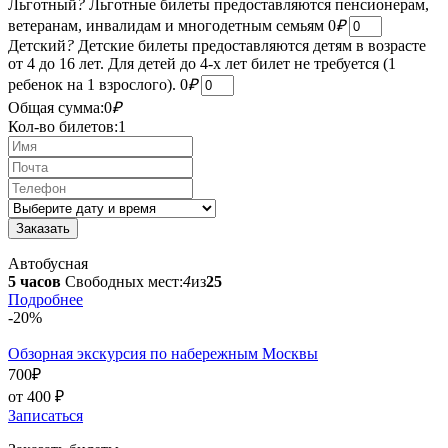
Льготный
?
Льготные билеты предоставляются пенсионерам,
ветеранам, инвалидам и многодетным семьям
0
₽
Детский
?
Детские билеты предоставляются детям в возрасте
от 4 до 16 лет. Для детей до 4-х лет билет не требуется (1
ребенок на 1 взрослого).
0
₽
Общая сумма:
0
₽
Кол-во билетов:
1
Автобусная
5 часов
Свободных мест:
4
из
25
Подробнее
-20%
Обзорная экскурсия по набережным Москвы
700
₽
от 400
₽
Записаться