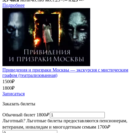
Подробнее
Приведения и призраки Москвы — экскурсия с мистическим
графом (театрализованная)
1500
₽
1800
₽
Записаться
Заказать билеты
Обычный билет
1800
₽
Льготный
?
Льготные билеты предоставляются пенсионерам,
ветеранам, инвалидам и многодетным семьям
1700
₽