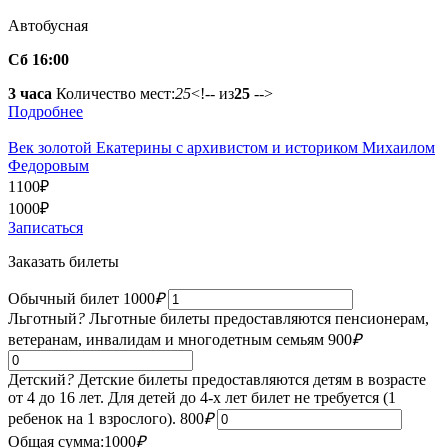
Автобусная
Сб 16:00
3 часа
Количество мест:
25
<!-- из
25
-->
Подробнее
Век золотой Екатерины с архивистом и историком Михаилом
Федоровым
1100
₽
1000
₽
Записаться
Заказать билеты
Обычный билет
1000
₽
Льготный
?
Льготные билеты предоставляются пенсионерам,
ветеранам, инвалидам и многодетным семьям
900
₽
Детский
?
Детские билеты предоставляются детям в возрасте
от 4 до 16 лет. Для детей до 4-х лет билет не требуется (1
ребенок на 1 взрослого).
800
₽
Общая сумма:
1000
₽