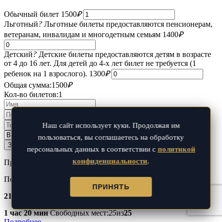
Обычный билет
1500
₽
Льготный
?
Льготные билеты предоставляются пенсионерам,
ветеранам, инвалидам и многодетным семьям
1400
₽
Детский
?
Детские билеты предоставляются детям в возрасте
от 4 до 16 лет. Для детей до 4-х лет билет не требуется (1
ребенок на 1 взрослого).
1300
₽
Общая сумма:
1500
₽
Кол-во билетов:
1
Наш сайт использует куки. Продолжая им
пользоваться, вы соглашаетесь на обработку
персональных данных в соответствии с
политикой
конфиденциальности
.
Предоплата 100%
Пешеходная
ПРИНЯТЬ
21:00
1 час 20 мин
Свободных мест:
25
из
25
Подробнее