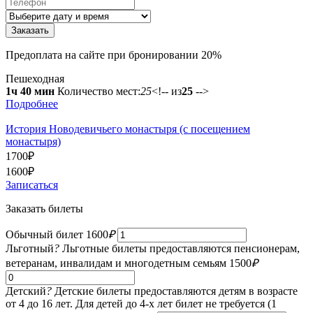
Предоплата на сайте при бронировании 20%
Пешеходная
1ч 40 мин
Количество мест:
25
<!-- из
25
-->
Подробнее
История Новодевичьего монастыря (с посещением
монастыря)
1700
₽
1600
₽
Записаться
Заказать билеты
Обычный билет
1600
₽
Льготный
?
Льготные билеты предоставляются пенсионерам,
ветеранам, инвалидам и многодетным семьям
1500
₽
Детский
?
Детские билеты предоставляются детям в возрасте
от 4 до 16 лет. Для детей до 4-х лет билет не требуется (1