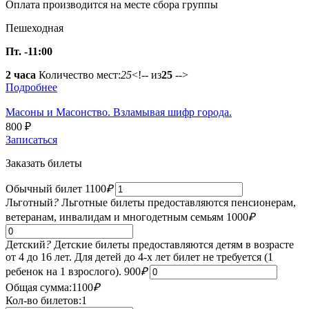
Оплата производится на месте сбора группы
Пешеходная
Пт. -11:00
2 часа
Количество мест:
25
<!-- из
25
-->
Подробнее
Масоны и Масонство. Взламывая шифр города.
800
₽
Записаться
Заказать билеты
Обычный билет
1100
₽
Льготный
?
Льготные билеты предоставляются пенсионерам,
ветеранам, инвалидам и многодетным семьям
1000
₽
Детский
?
Детские билеты предоставляются детям в возрасте
от 4 до 16 лет. Для детей до 4-х лет билет не требуется (1
ребенок на 1 взрослого).
900
₽
Общая сумма:
1100
₽
Кол-во билетов:
1