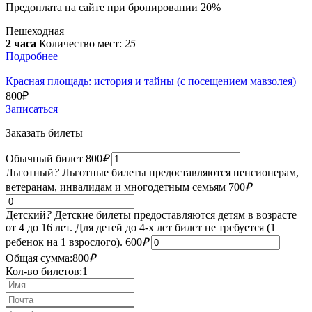
Предоплата на сайте при бронировании 20%
Пешеходная
2 часа
Количество мест:
25
Подробнее
Красная площадь: история и тайны (с посещением мавзолея)
800
₽
Записаться
Заказать билеты
Обычный билет
800
₽
Льготный
?
Льготные билеты предоставляются пенсионерам,
ветеранам, инвалидам и многодетным семьям
700
₽
Детский
?
Детские билеты предоставляются детям в возрасте
от 4 до 16 лет. Для детей до 4-х лет билет не требуется (1
ребенок на 1 взрослого).
600
₽
Общая сумма:
800
₽
Кол-во билетов:
1