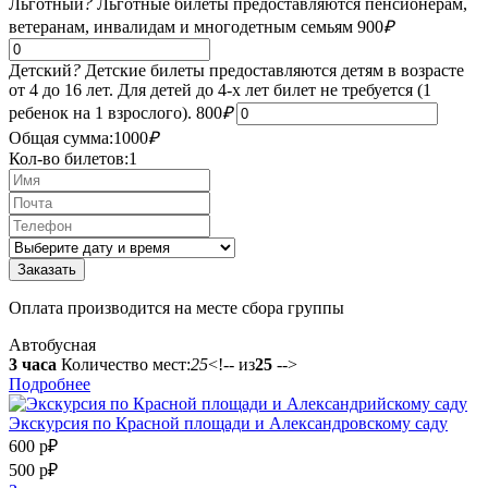
Льготный
?
Льготные билеты предоставляются пенсионерам,
ветеранам, инвалидам и многодетным семьям
900
₽
Детский
?
Детские билеты предоставляются детям в возрасте
от 4 до 16 лет. Для детей до 4-х лет билет не требуется (1
ребенок на 1 взрослого).
800
₽
Общая сумма:
1000
₽
Кол-во билетов:
1
Оплата производится на месте сбора группы
Автобусная
3 часа
Количество мест:
25
<!-- из
25
-->
Подробнее
Экскурсия по Красной площади и Александровскому саду
600 р
₽
500 р
₽