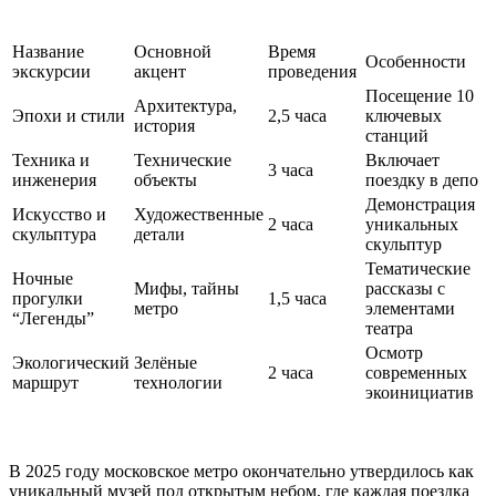
Название
Основной
Время
Особенности
экскурсии
акцент
проведения
Посещение 10
Архитектура,
Эпохи и стили
2,5 часа
ключевых
история
станций
Техника и
Технические
Включает
3 часа
инженерия
объекты
поездку в депо
Демонстрация
Искусство и
Художественные
2 часа
уникальных
скульптура
детали
скульптур
Тематические
Ночные
Мифы, тайны
рассказы с
прогулки
1,5 часа
метро
элементами
“Легенды”
театра
Осмотр
Экологический
Зелёные
2 часа
современных
маршрут
технологии
экоинициатив
В 2025 году московское метро окончательно утвердилось как
уникальный музей под открытым небом, где каждая поездка