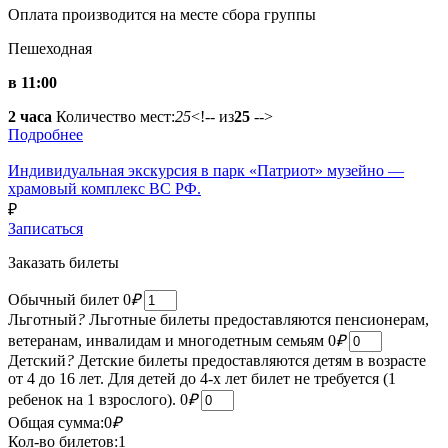
Оплата производится на месте сбора группы
Пешеходная
в 11:00
2 часа
Количество мест:
25
<!-- из
25
-->
Подробнее
Индивидуальная экскурсия в парк «Патриот» музейно —
храмовый комплекс ВС РФ.
₽
Записаться
Заказать билеты
Обычный билет
0
₽
Льготный
?
Льготные билеты предоставляются пенсионерам,
ветеранам, инвалидам и многодетным семьям
0
₽
Детский
?
Детские билеты предоставляются детям в возрасте
от 4 до 16 лет. Для детей до 4-х лет билет не требуется (1
ребенок на 1 взрослого).
0
₽
Общая сумма:
0
₽
Кол-во билетов:
1