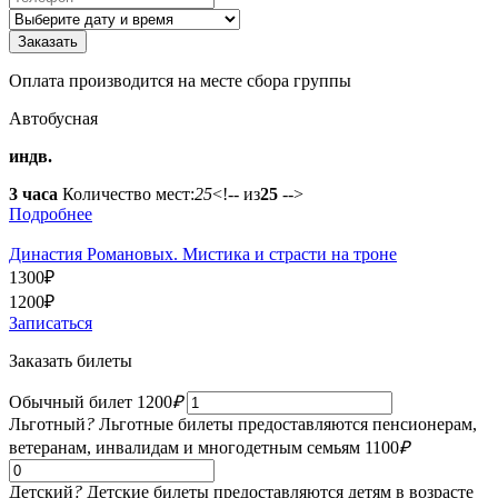
Оплата производится на месте сбора группы
Автобусная
индв.
3 часа
Количество мест:
25
<!-- из
25
-->
Подробнее
Династия Романовых. Мистика и страсти на троне
1300
₽
1200
₽
Записаться
Заказать билеты
Обычный билет
1200
₽
Льготный
?
Льготные билеты предоставляются пенсионерам,
ветеранам, инвалидам и многодетным семьям
1100
₽
Детский
?
Детские билеты предоставляются детям в возрасте