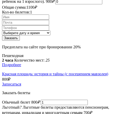
ребенок на 1 взрослого).
900
₽
Общая сумма:
1100
₽
Кол-во билетов:
1
Предоплата на сайте при бронировании 20%
Пешеходная
2 часа
Количество мест:
25
Подробнее
Красная площадь: история и тайны (с посещением мавзолея)
800
₽
Записаться
Заказать билеты
Обычный билет
800
₽
Льготный
?
Льготные билеты предоставляются пенсионерам,
ветеранам, инвалидам и многодетным семьям
700
₽