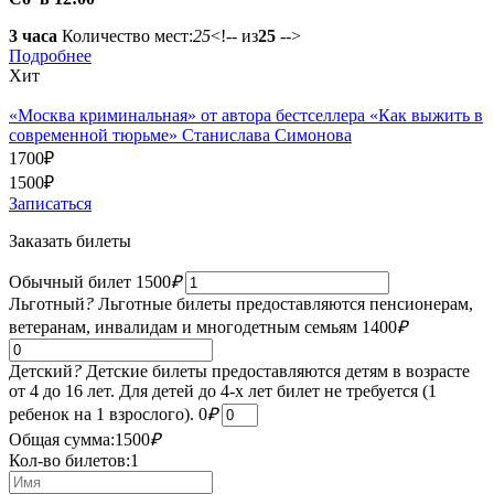
3 часа
Количество мест:
25
<!-- из
25
-->
Подробнее
Хит
«Москва криминальная» от автора бестселлера «Как выжить в
современной тюрьме» Станислава Симонова
1700
₽
1500
₽
Записаться
Заказать билеты
Обычный билет
1500
₽
Льготный
?
Льготные билеты предоставляются пенсионерам,
ветеранам, инвалидам и многодетным семьям
1400
₽
Детский
?
Детские билеты предоставляются детям в возрасте
от 4 до 16 лет. Для детей до 4-х лет билет не требуется (1
ребенок на 1 взрослого).
0
₽
Общая сумма:
1500
₽
Кол-во билетов:
1