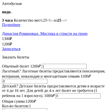
Автобусная
индв.
3 часа
Количество мест:
25
<!-- из
25
-->
Подробнее
Династия Романовых. Мистика и страсти на троне
1300
₽
1200
₽
Записаться
Заказать билеты
Обычный билет
1200
₽
Льготный
?
Льготные билеты предоставляются пенсионерам,
ветеранам, инвалидам и многодетным семьям
1100
₽
Детский
?
Детские билеты предоставляются детям в возрасте
от 4 до 16 лет. Для детей до 4-х лет билет не требуется (1
ребенок на 1 взрослого).
1000
₽
Общая сумма:
1200
₽
Кол-во билетов:
1