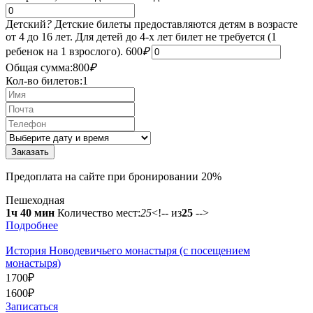
Детский
?
Детские билеты предоставляются детям в возрасте
от 4 до 16 лет. Для детей до 4-х лет билет не требуется (1
ребенок на 1 взрослого).
600
₽
Общая сумма:
800
₽
Кол-во билетов:
1
Предоплата на сайте при бронировании 20%
Пешеходная
1ч 40 мин
Количество мест:
25
<!-- из
25
-->
Подробнее
История Новодевичьего монастыря (с посещением
монастыря)
1700
₽
1600
₽
Записаться