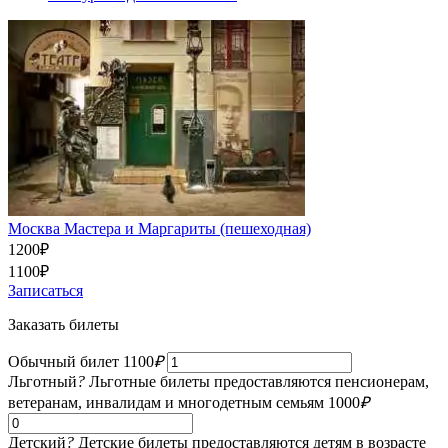
Москва Мастера и Маргариты (пешеходная)
1200
₽
1100
₽
Записаться
Заказать билеты
Обычный билет
1100
₽
Льготный
?
Льготные билеты предоставляются пенсионерам,
ветеранам, инвалидам и многодетным семьям
1000
₽
Детский
?
Детские билеты предоставляются детям в возрасте