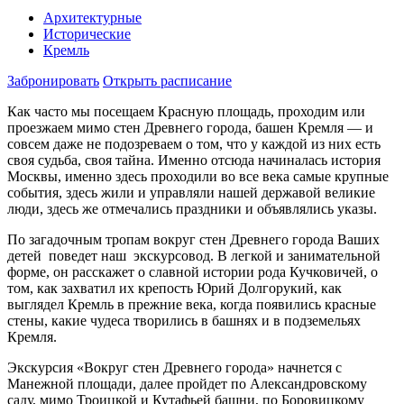
Архитектурные
Исторические
Кремль
Забронировать
Открыть расписание
Как часто мы посещаем Красную площадь, проходим или
проезжаем мимо стен Древнего города, башен Кремля — и
совсем даже не подозреваем о том, что у каждой из них есть
своя судьба, своя тайна. Именно отсюда начиналась история
Москвы, именно здесь проходили во все века самые крупные
события, здесь жили и управляли нашей державой великие
люди, здесь же отмечались праздники и объявлялись указы.
По загадочным тропам вокруг стен Древнего города Ваших
детей поведет наш экскурсовод. В легкой и занимательной
форме, он расскажет о славной истории рода Кучковичей, о
том, как захватил их крепость Юрий Долгорукий, как
выглядел Кремль в прежние века, когда появились красные
стены, какие чудеса творились в башнях и в подземельях
Кремля.
Экскурсия «Вокруг стен Древнего города» начнется с
Манежной площади, далее пройдет по Александровскому
саду, мимо Троицкой и Кутафьей башни, по Боровицкому