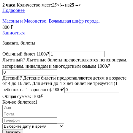
2 часа
Количество мест:
25
<!-- из
25
-->
Подробнее
Масоны и Масонство. Взламывая шифр города.
800
₽
Записаться
Заказать билеты
Обычный билет
1100
₽
Льготный
?
Льготные билеты предоставляются пенсионерам,
ветеранам, инвалидам и многодетным семьям
1000
₽
Детский
?
Детские билеты предоставляются детям в возрасте
от 4 до 16 лет. Для детей до 4-х лет билет не требуется (1
ребенок на 1 взрослого).
900
₽
Общая сумма:
1100
₽
Кол-во билетов:
1