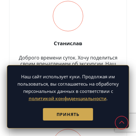
Станислав
Доброго времени суток. Хочу поделиться
своим впечатлением об экскурсии. Наш
гид Станислав Симонов, компетентный
эрудированный человек, с хорошо
Наш сайт использует куки. Продолжая им
поставленной речью, приятно слушать! В
пользоваться, вы соглашаетесь на обработку
ходе экскурсии Станислав налаживает
персональных данных в соответствии с
контакт с аудиторией, ...
политикой конфиденциальности
.
Смотреть отзыв
ПРИНЯТЬ