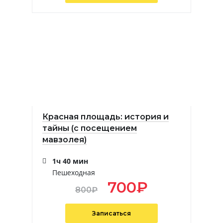
Красная площадь: история и
тайны (с посещением
мавзолея)
1ч 40 мин
Пешеходная
700
₽
800
₽
Записаться