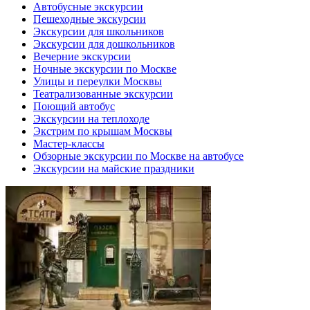
Автобусные экскурсии
Пешеходные экскурсии
Экскурсии для школьников
Экскурсии для дошкольников
Вечерние экскурсии
Ночные экскурсии по Москве
Улицы и переулки Москвы
Театрализованные экскурсии
Поющий автобус
Экскурсии на теплоходе
Экстрим по крышам Москвы
Мастер-классы
Обзорные экскурсии по Москве на автобусе
Экскурсии на майские праздники