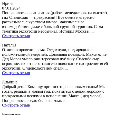
Ирина
07.01.2024
Понравилось: организация (работа менеджеров- на высоте),
гид Станислав — прекрасный! Все очень интересно
рассказывал, с чувством юмора, максимальное
взаимодействие даже с большой группой туристов. Сама
тематика экскурсии необычная. История Москвы ...
Смотреть отзыв
Наталья
Отлично провели время. Отдохнули, подзарядились
положительной энергией. Довольны поездкой. Максим, т.е.
Дед Мороз умело заинтересовал публику. Спасибо ему
огромное, т.к. от него зависело новогоднее настроение всей
экскурсии. С удовольствием спели ...
Смотреть отзыв
Альбина
Добрый день! Команду организаторов с новым годом! Мы
гости, решили в новый год, покататься с дедом морозом с
прекрасными песнями в исполнении Макса ( дед мороз).
Понравилось все,до боли знакомые ...
Смотреть отзыв
Владислав