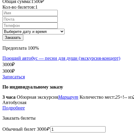
Общая сумма:
1500
₽
Кол-во билетов:
1
Предоплата 100%
Поющий автобус — песни для души (экскурсия-концерт)
3000
₽
3000
₽
Записаться
По индивидуальному заказу
3 часа
Обзорная экскурсия
Маршрут
Количество мест:
25
<!-- из
Автобусная
Подробнее
Заказать билеты
Обычный билет
3000
₽