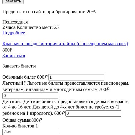
Предоплата на сайте при бронировании 20%
Пешеходная
2 часа
Количество мест:
25
Подробнее
Красная площадь: история и тайны (с посещением мавзолея)
800
₽
Записаться
Заказать билеты
Обычный билет
800
₽
Льготный
?
Льготные билеты предоставляются пенсионерам,
ветеранам, инвалидам и многодетным семьям
700
₽
Детский
?
Детские билеты предоставляются детям в возрасте
от 4 до 16 лет. Для детей до 4-х лет билет не требуется (1
ребенок на 1 взрослого).
600
₽
Общая сумма:
800
₽
Кол-во билетов:
1