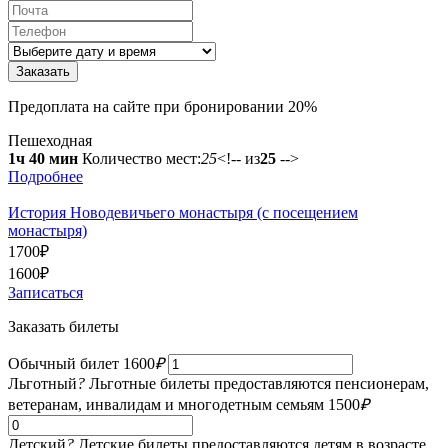
Предоплата на сайте при бронировании 20%
Пешеходная
1ч 40 мин
Количество мест:
25
<!-- из
25
-->
Подробнее
История Новодевичьего монастыря (с посещением
монастыря)
1700
₽
1600
₽
Записаться
Заказать билеты
Обычный билет
1600
₽
Льготный
?
Льготные билеты предоставляются пенсионерам,
ветеранам, инвалидам и многодетным семьям
1500
₽
Детский
?
Детские билеты предоставляются детям в возрасте