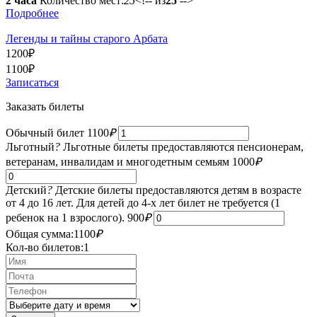
2 часа
Количество мест:
25
<!-- из
25
-->
Подробнее
Легенды и тайны старого Арбата
1200
₽
1100
₽
Записаться
Заказать билеты
Обычный билет
1100
₽
Льготный
?
Льготные билеты предоставляются пенсионерам,
ветеранам, инвалидам и многодетным семьям
1000
₽
Детский
?
Детские билеты предоставляются детям в возрасте
от 4 до 16 лет. Для детей до 4-х лет билет не требуется (1
ребенок на 1 взрослого).
900
₽
Общая сумма:
1100
₽
Кол-во билетов:
1