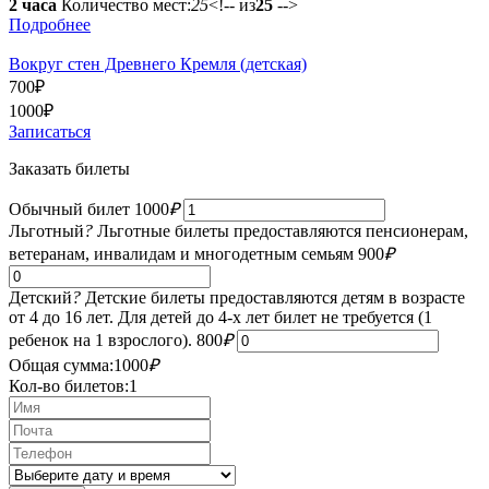
2 часа
Количество мест:
25
<!-- из
25
-->
Подробнее
Вокруг стен Древнего Кремля (детская)
700
₽
1000
₽
Записаться
Заказать билеты
Обычный билет
1000
₽
Льготный
?
Льготные билеты предоставляются пенсионерам,
ветеранам, инвалидам и многодетным семьям
900
₽
Детский
?
Детские билеты предоставляются детям в возрасте
от 4 до 16 лет. Для детей до 4-х лет билет не требуется (1
ребенок на 1 взрослого).
800
₽
Общая сумма:
1000
₽
Кол-во билетов:
1