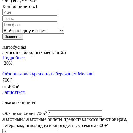
Общая сумма:
0
₽
Кол-во билетов:
1
Автобусная
5 часов
Свободных мест:
4
из
25
Подробнее
-20%
Обзорная экскурсия по набережным Москвы
700
₽
от 400
₽
Записаться
Заказать билеты
Обычный билет
700
₽
Льготный
?
Льготные билеты предоставляются пенсионерам,
ветеранам, инвалидам и многодетным семьям
600
₽