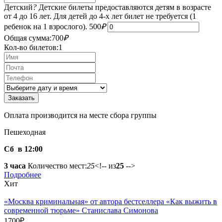
Детский
?
Детские билеты предоставляются детям в возрасте
от 4 до 16 лет. Для детей до 4-х лет билет не требуется (1
ребенок на 1 взрослого).
500
₽
Общая сумма:
700
₽
Кол-во билетов:
1
Оплата производится на месте сбора группы
Пешеходная
Сб в 12:00
3 часа
Количество мест:
25
<!-- из
25
-->
Подробнее
Хит
«Москва криминальная» от автора бестселлера «Как выжить в
современной тюрьме» Станислава Симонова
1700
₽