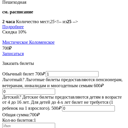
Пешеходная
см. расписание
2 часа
Количество мест:
25
<!-- из
25
-->
Подробнее
Скидка 10%
Мистическое Коломенское
700
₽
Записаться
Заказать билеты
Обычный билет
700
₽
Льготный
?
Льготные билеты предоставляются пенсионерам,
ветеранам, инвалидам и многодетным семьям
600
₽
Детский
?
Детские билеты предоставляются детям в возрасте
от 4 до 16 лет. Для детей до 4-х лет билет не требуется (1
ребенок на 1 взрослого).
500
₽
Общая сумма:
700
₽
Кол-во билетов:
1