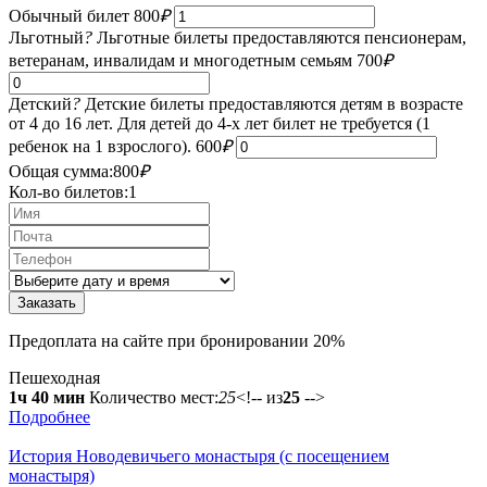
Обычный билет
800
₽
Льготный
?
Льготные билеты предоставляются пенсионерам,
ветеранам, инвалидам и многодетным семьям
700
₽
Детский
?
Детские билеты предоставляются детям в возрасте
от 4 до 16 лет. Для детей до 4-х лет билет не требуется (1
ребенок на 1 взрослого).
600
₽
Общая сумма:
800
₽
Кол-во билетов:
1
Предоплата на сайте при бронировании 20%
Пешеходная
1ч 40 мин
Количество мест:
25
<!-- из
25
-->
Подробнее
История Новодевичьего монастыря (с посещением
монастыря)