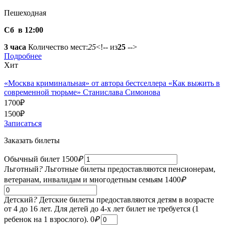
Пешеходная
Сб в 12:00
3 часа
Количество мест:
25
<!-- из
25
-->
Подробнее
Хит
«Москва криминальная» от автора бестселлера «Как выжить в
современной тюрьме» Станислава Симонова
1700
₽
1500
₽
Записаться
Заказать билеты
Обычный билет
1500
₽
Льготный
?
Льготные билеты предоставляются пенсионерам,
ветеранам, инвалидам и многодетным семьям
1400
₽
Детский
?
Детские билеты предоставляются детям в возрасте
от 4 до 16 лет. Для детей до 4-х лет билет не требуется (1
ребенок на 1 взрослого).
0
₽