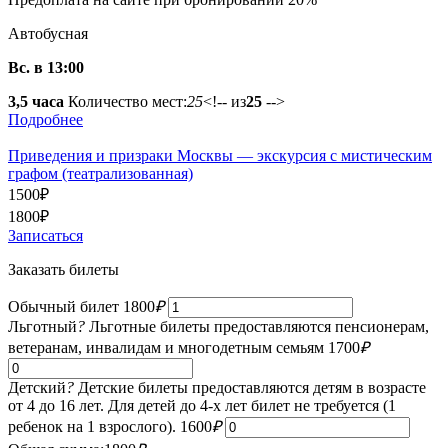
Автобусная
Вс. в 13:00
3,5 часа
Количество мест:
25
<!-- из
25
-->
Подробнее
Приведения и призраки Москвы — экскурсия с мистическим
графом (театрализованная)
1500
₽
1800
₽
Записаться
Заказать билеты
Обычный билет
1800
₽
Льготный
?
Льготные билеты предоставляются пенсионерам,
ветеранам, инвалидам и многодетным семьям
1700
₽
Детский
?
Детские билеты предоставляются детям в возрасте
от 4 до 16 лет. Для детей до 4-х лет билет не требуется (1
ребенок на 1 взрослого).
1600
₽