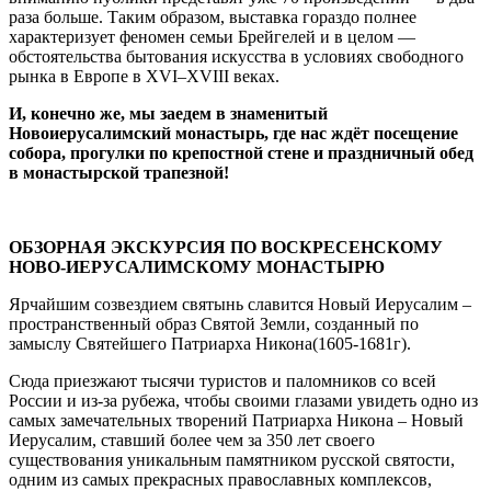
раза больше. Таким образом, выставка гораздо полнее
характеризует феномен семьи Брейгелей и в целом —
обстоятельства бытования искусства в условиях свободного
рынка в Европе в XVI–XVIII веках.
И, конечно же, мы заедем в знаменитый
Новоиерусалимский монастырь, где нас ждёт посещение
собора, прогулки по крепостной стене и праздничный обед
в монастырской трапезной!
ОБЗОРНАЯ ЭКСКУРСИЯ ПО ВОСКРЕСЕНСКОМУ
НОВО-ИЕРУСАЛИМСКОМУ МОНАСТЫРЮ
Ярчайшим созвездием святынь славится Новый Иерусалим –
пространственный образ Святой Земли, созданный по
замыслу Святейшего Патриарха Никона(1605-1681г).
Сюда приезжают тысячи туристов и паломников со всей
России и из-за рубежа, чтобы своими глазами увидеть одно из
самых замечательных творений Патриарха Никона – Новый
Иерусалим, ставший более чем за 350 лет своего
существования уникальным памятником русской святости,
одним из самых прекрасных православных комплексов,