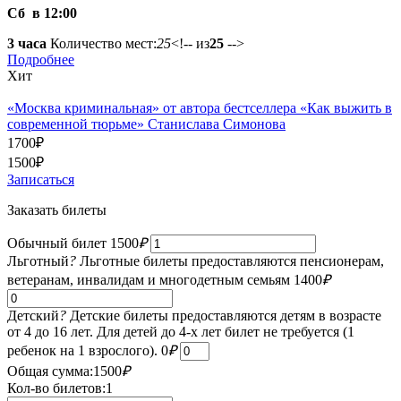
Сб в 12:00
3 часа
Количество мест:
25
<!-- из
25
-->
Подробнее
Хит
«Москва криминальная» от автора бестселлера «Как выжить в
современной тюрьме» Станислава Симонова
1700
₽
1500
₽
Записаться
Заказать билеты
Обычный билет
1500
₽
Льготный
?
Льготные билеты предоставляются пенсионерам,
ветеранам, инвалидам и многодетным семьям
1400
₽
Детский
?
Детские билеты предоставляются детям в возрасте
от 4 до 16 лет. Для детей до 4-х лет билет не требуется (1
ребенок на 1 взрослого).
0
₽
Общая сумма:
1500
₽
Кол-во билетов:
1