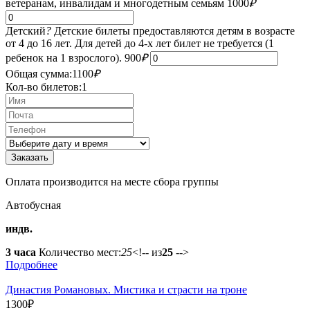
ветеранам, инвалидам и многодетным семьям
1000
₽
Детский
?
Детские билеты предоставляются детям в возрасте
от 4 до 16 лет. Для детей до 4-х лет билет не требуется (1
ребенок на 1 взрослого).
900
₽
Общая сумма:
1100
₽
Кол-во билетов:
1
Оплата производится на месте сбора группы
Автобусная
индв.
3 часа
Количество мест:
25
<!-- из
25
-->
Подробнее
Династия Романовых. Мистика и страсти на троне
1300
₽