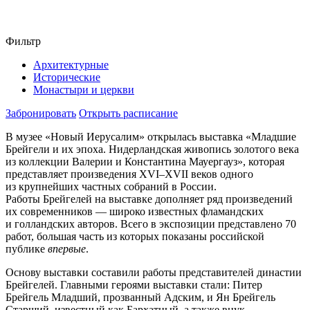
Фильтр
Архитектурные
Исторические
Монастыри и церкви
Забронировать
Открыть расписание
В музее «Новый Иерусалим» открылась выставка «Младшие
Брейгели и их эпоха. Нидерландская живопись золотого века
из коллекции Валерии и Константина Мауергауз», которая
представляет произведения XVI–XVII веков одного
из крупнейших частных собраний в России.
Работы Брейгелей на выставке дополняет ряд произведений
их современников — широко известных фламандских
и голландских авторов. Всего в экспозиции представлено 70
работ, большая часть из которых показаны российской
публике
впервые
.
Основу выставки составили работы представителей династии
Брейгелей. Главными героями выставки стали: Питер
Брейгель Младший, прозванный Адским, и Ян Брейгель
Старший, известный как Бархатный, а также внук,