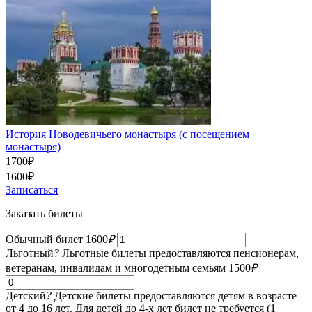
История Новодевичьего монастыря (с посещением
монастыря)
1700
₽
1600
₽
Записаться
Заказать билеты
Обычный билет
1600
₽
Льготный
?
Льготные билеты предоставляются пенсионерам,
ветеранам, инвалидам и многодетным семьям
1500
₽
Детский
?
Детские билеты предоставляются детям в возрасте
от 4 до 16 лет. Для детей до 4-х лет билет не требуется (1