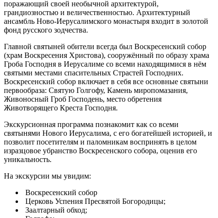
поражающий своей необычной архитектурой,
грандиозностью и величественностью. Архитектурный
ансамбль Ново-Иерусалимского монастыря входит в золотой
фонд русского зодчества.
Главной святыней обители всегда был Воскресенский собор
(храм Воскресения Христова), сооружённый по образу храма
Гроба Господня в Иерусалиме со всеми находящимися в нём
святыми местами спасительных Страстей Господних.
Воскресенский собор включает в себя все основные святыни
первообраза: Святую Голгофу, Камень миропомазания,
Живоносный Гроб Господень, место обретения
Животворящего Креста Господня.
Экскурсионная программа познакомит как со всеми
святынями Нового Иерусалима, с его богатейшей историей, и
позволит посетителям и паломникам воспринять в целом
изразцовое убранство Воскресенского собора, оценив его
уникальность.
На экскурсии мы увидим:
Воскресенский собор
Церковь Успения Пресвятой Богородицы;
Заалтарный обход;