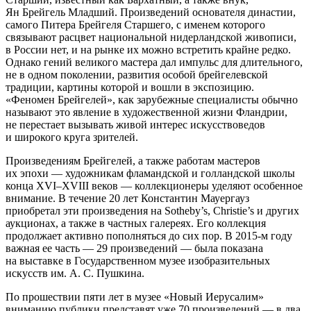
Ян Брейгель Младший. Произведений основателя династии,
самого Питера Брейгеля Старшего, с именем которого
связывают расцвет национальной нидерландской живописи,
в России нет, и на рынке их можно встретить крайне редко.
Однако гений великого мастера дал импульс для длительного,
не в одном поколении, развития особой брейгелевской
традиции, картины которой и вошли в экспозицию.
«Феномен Брейгелей», как зарубежные специалисты обычно
называют это явление в художественной жизни Фландрии,
не перестает вызывать живой интерес искусствоведов
и широкого круга зрителей.
Произведениям Брейгелей, а также работам мастеров
их эпохи — художникам фламандской и голландской школы
конца XVI–XVIII веков — коллекционеры уделяют особенное
внимание. В течение 20 лет Константин Мауергауз
приобретал эти произведения на Sotheby’s, Christie’s и других
аукционах, а также в частных галереях. Его коллекция
продолжает активно пополняться до сих пор. В 2015-м году
важная ее часть — 29 произведений — была показана
на выставке в Государственном музее изобразительных
искусств им. А. С. Пушкина.
По прошествии пяти лет в музее «Новый Иерусалим»
вниманию публики представят уже 70 произведений — в два