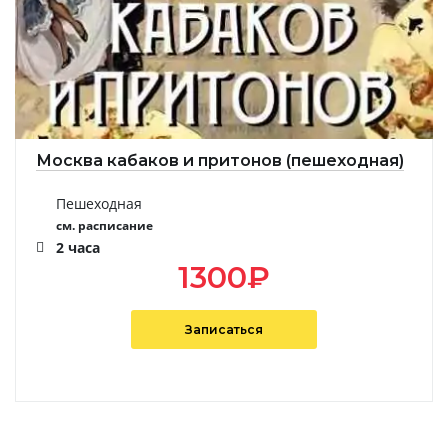
Москва кабаков и притонов (пешеходная)
Пешеходная
см. расписание
2 часа
1300
₽
Записаться