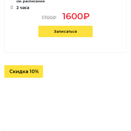
см. расписание
2 часа
1600
₽
1700
₽
Записаться
Скидка 10%