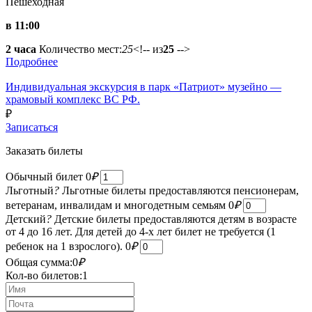
Пешеходная
в 11:00
2 часа
Количество мест:
25
<!-- из
25
-->
Подробнее
Индивидуальная экскурсия в парк «Патриот» музейно —
храмовый комплекс ВС РФ.
₽
Записаться
Заказать билеты
Обычный билет
0
₽
Льготный
?
Льготные билеты предоставляются пенсионерам,
ветеранам, инвалидам и многодетным семьям
0
₽
Детский
?
Детские билеты предоставляются детям в возрасте
от 4 до 16 лет. Для детей до 4-х лет билет не требуется (1
ребенок на 1 взрослого).
0
₽
Общая сумма:
0
₽
Кол-во билетов:
1