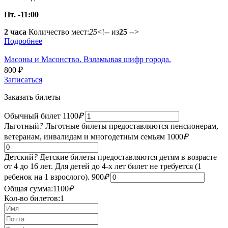
Пт. -11:00
2 часа
Количество мест:
25
<!-- из
25
-->
Подробнее
Масоны и Масонство. Взламывая шифр города.
800
₽
Записаться
Заказать билеты
Обычный билет
1100
₽
Льготный
?
Льготные билеты предоставляются пенсионерам,
ветеранам, инвалидам и многодетным семьям
1000
₽
Детский
?
Детские билеты предоставляются детям в возрасте
от 4 до 16 лет. Для детей до 4-х лет билет не требуется (1
ребенок на 1 взрослого).
900
₽
Общая сумма:
1100
₽
Кол-во билетов:
1