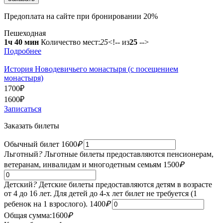
Предоплата на сайте при бронировании 20%
Пешеходная
1ч 40 мин
Количество мест:
25
<!-- из
25
-->
Подробнее
История Новодевичьего монастыря (с посещением
монастыря)
1700
₽
1600
₽
Записаться
Заказать билеты
Обычный билет
1600
₽
Льготный
?
Льготные билеты предоставляются пенсионерам,
ветеранам, инвалидам и многодетным семьям
1500
₽
Детский
?
Детские билеты предоставляются детям в возрасте
от 4 до 16 лет. Для детей до 4-х лет билет не требуется (1
ребенок на 1 взрослого).
1400
₽
Общая сумма:
1600
₽