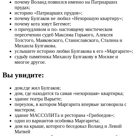
почему Воланд появился именно на Патриарших
прудах;
историю «Патриарших прудов»;
почему Булгаков не любил «Нехорошую квартиру»;
почему кота зовут Бегемот;
о причудливом и по- настоящему мистическом
пересечении судеб Максима Горького, Алексея
Толстого, Маяковского, Станиславского, Сталина и
Михаила Булгакова.
услышите историю любви Булгакова к его «Маргарите»;
судьбу памятника Михаилу Булгакову в Москве и
многое другое.
Вы увидите:
дом,где жил Булгаков;
дом, где находится та самая «нехорошая» квартирка;
здание театра Варьете;
переулок, в котором Маргарита впервые заговорила с
мастером;
здание МАССОЛИТа и ресторана «Грибоедов»;
один из вариантов особняка Маргариты;
дом на крыше, которого беседовал Воланд и Левий
Матвей