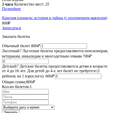
2 часа
Количество мест:
25
Подробнее
Красная площадь: история и тайны (с посещением мавзолея)
800
₽
Записаться
Заказать билеты
Обычный билет
800
₽
Льготный
?
Льготные билеты предоставляются пенсионерам,
ветеранам, инвалидам и многодетным семьям
700
₽
Детский
?
Детские билеты предоставляются детям в возрасте
от 4 до 16 лет. Для детей до 4-х лет билет не требуется (1
ребенок на 1 взрослого).
600
₽
Общая сумма:
800
₽
Кол-во билетов:
1