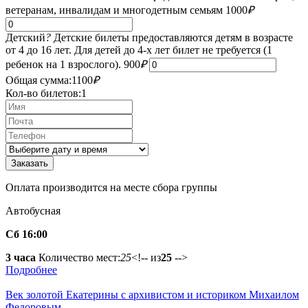
ветеранам, инвалидам и многодетным семьям
1000
₽
Детский
?
Детские билеты предоставляются детям в возрасте
от 4 до 16 лет. Для детей до 4-х лет билет не требуется (1
ребенок на 1 взрослого).
900
₽
Общая сумма:
1100
₽
Кол-во билетов:
1
Оплата производится на месте сбора группы
Автобусная
Сб 16:00
3 часа
Количество мест:
25
<!-- из
25
-->
Подробнее
Век золотой Екатерины с архивистом и историком Михаилом
Федоровым