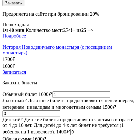
Предоплата на сайте при бронировании 20%
Пешеходная
1ч 40 мин
Количество мест:
25
<!-- из
25
-->
Подробнее
История Новодевичьего монастыря (с посещением
монастыря)
1700
₽
1600
₽
Записаться
Заказать билеты
Обычный билет
1600
₽
Льготный
?
Льготные билеты предоставляются пенсионерам,
ветеранам, инвалидам и многодетным семьям
1500
₽
Детский
?
Детские билеты предоставляются детям в возрасте
от 4 до 16 лет. Для детей до 4-х лет билет не требуется (1
ребенок на 1 взрослого).
1400
₽
Общая сумма:
1600
₽