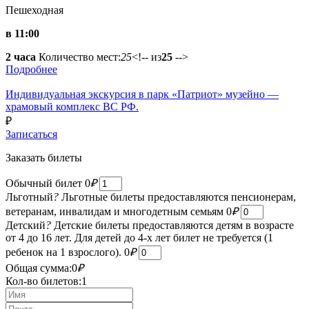
Пешеходная
в 11:00
2 часа
Количество мест:
25
<!-- из
25
-->
Подробнее
Индивидуальная экскурсия в парк «Патриот» музейно —
храмовый комплекс ВС РФ.
₽
Записаться
Заказать билеты
Обычный билет
0
₽
Льготный
?
Льготные билеты предоставляются пенсионерам,
ветеранам, инвалидам и многодетным семьям
0
₽
Детский
?
Детские билеты предоставляются детям в возрасте
от 4 до 16 лет. Для детей до 4-х лет билет не требуется (1
ребенок на 1 взрослого).
0
₽
Общая сумма:
0
₽
Кол-во билетов:
1