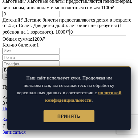
Льготный
?
Льготные билеты предоставляются пенсионерам,
ветеранам, инвалидам и многодетным семьям
1100
₽
Детский
?
Детские билеты предоставляются детям в возрасте
от 4 до 16 лет. Для детей до 4-х лет билет не требуется (1
ребенок на 1 взрослого).
1000
₽
Общая сумма:
1200
₽
Кол-во билетов:
1
Наш сайт использует куки. Продолжая им
пользоваться, вы соглашаетесь на обработку
Предоплата на сайте при бронировании 20%
персональных данных в соответствии с
политикой
Автобусная
конфиденциальности
.
3 часа
Количество мест:
25
<!-- из
25
-->
Подробнее
ПРИНЯТЬ
Загадки Китай — города. Экскурсия — квест для детей.
₽
Записаться