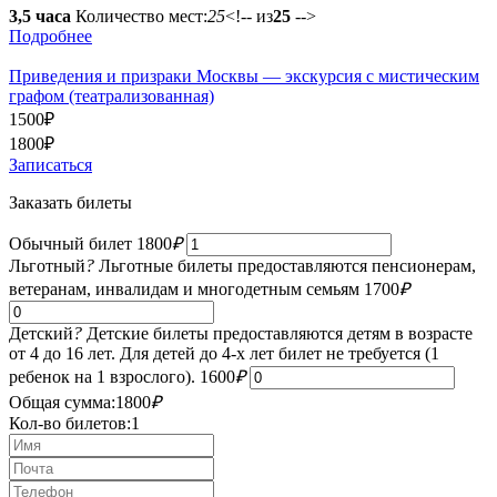
3,5 часа
Количество мест:
25
<!-- из
25
-->
Подробнее
Приведения и призраки Москвы — экскурсия с мистическим
графом (театрализованная)
1500
₽
1800
₽
Записаться
Заказать билеты
Обычный билет
1800
₽
Льготный
?
Льготные билеты предоставляются пенсионерам,
ветеранам, инвалидам и многодетным семьям
1700
₽
Детский
?
Детские билеты предоставляются детям в возрасте
от 4 до 16 лет. Для детей до 4-х лет билет не требуется (1
ребенок на 1 взрослого).
1600
₽
Общая сумма:
1800
₽
Кол-во билетов:
1