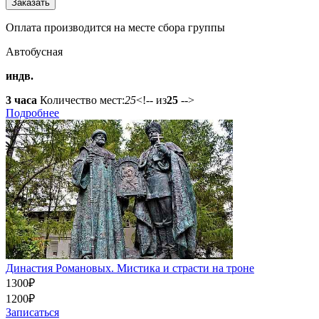
Оплата производится на месте сбора группы
Автобусная
индв.
3 часа
Количество мест:
25
<!-- из
25
-->
Подробнее
Династия Романовых. Мистика и страсти на троне
1300
₽
1200
₽
Записаться