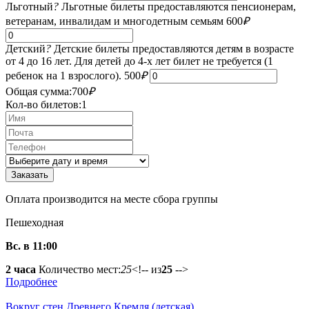
Льготный
?
Льготные билеты предоставляются пенсионерам,
ветеранам, инвалидам и многодетным семьям
600
₽
Детский
?
Детские билеты предоставляются детям в возрасте
от 4 до 16 лет. Для детей до 4-х лет билет не требуется (1
ребенок на 1 взрослого).
500
₽
Общая сумма:
700
₽
Кол-во билетов:
1
Оплата производится на месте сбора группы
Пешеходная
Вс. в 11:00
2 часа
Количество мест:
25
<!-- из
25
-->
Подробнее
Вокруг стен Древнего Кремля (детская)