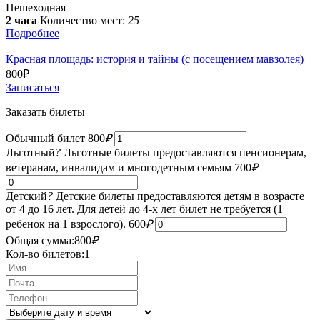
Пешеходная
2 часа
Количество мест:
25
Подробнее
Красная площадь: история и тайны (с посещением мавзолея)
800
₽
Записаться
Заказать билеты
Обычный билет
800
₽
Льготный
?
Льготные билеты предоставляются пенсионерам,
ветеранам, инвалидам и многодетным семьям
700
₽
Детский
?
Детские билеты предоставляются детям в возрасте
от 4 до 16 лет. Для детей до 4-х лет билет не требуется (1
ребенок на 1 взрослого).
600
₽
Общая сумма:
800
₽
Кол-во билетов:
1