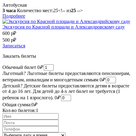
Автобусная
3 часа
Количество мест:
25
<!-- из
25
-->
Подробнее
Экскурсия по Красной площади и Александровскому саду
600 р
₽
500 р
₽
Записаться
Заказать билеты
Обычный билет
0
₽
Льготный
?
Льготные билеты предоставляются пенсионерам,
ветеранам, инвалидам и многодетным семьям
0
₽
Детский
?
Детские билеты предоставляются детям в возрасте
от 4 до 16 лет. Для детей до 4-х лет билет не требуется (1
ребенок на 1 взрослого).
0
₽
Общая сумма:
0
₽
Кол-во билетов:
1