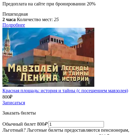
Предоплата на сайте при бронировании 20%
Пешеходная
2 часа
Количество мест:
25
Подробнее
Красная площадь: история и тайны (с посещением мавзолея)
800
₽
Записаться
Заказать билеты
Обычный билет
800
₽
Льготный
?
Льготные билеты предоставляются пенсионерам,