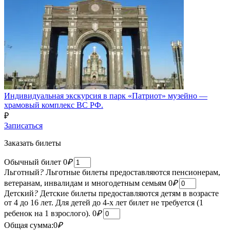
Индивидуальная экскурсия в парк «Патриот» музейно —
храмовый комплекс ВС РФ.
₽
Записаться
Заказать билеты
Обычный билет
0
₽
Льготный
?
Льготные билеты предоставляются пенсионерам,
ветеранам, инвалидам и многодетным семьям
0
₽
Детский
?
Детские билеты предоставляются детям в возрасте
от 4 до 16 лет. Для детей до 4-х лет билет не требуется (1
ребенок на 1 взрослого).
0
₽
Общая сумма:
0
₽