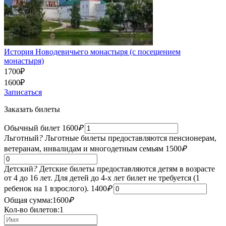
История Новодевичьего монастыря (с посещением
монастыря)
1700
₽
1600
₽
Записаться
Заказать билеты
Обычный билет
1600
₽
Льготный
?
Льготные билеты предоставляются пенсионерам,
ветеранам, инвалидам и многодетным семьям
1500
₽
Детский
?
Детские билеты предоставляются детям в возрасте
от 4 до 16 лет. Для детей до 4-х лет билет не требуется (1
ребенок на 1 взрослого).
1400
₽
Общая сумма:
1600
₽
Кол-во билетов:
1