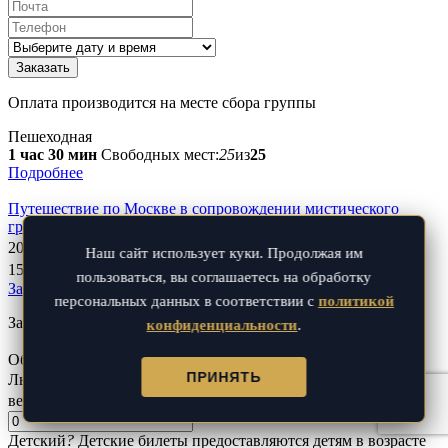
Оплата производится на месте сбора группы
Пешеходная
1 час 30 мин
Свободных мест:
25
из
25
Подробнее
Путешествие по Москве в сопровождении мистического
графа Калиостро!
2000
₽
Наш сайт использует куки. Продолжая им
1500
₽
пользоваться, вы соглашаетесь на обработку
Записаться
персональных данных в соответствии с
политикой
Заказать билеты
конфиденциальности
.
Обычный билет
1500
₽
ПРИНЯТЬ
Льготный
?
Льготные билеты предоставляются пенсионерам,
ветеранам, инвалидам и многодетным семьям
1400
₽
Детский
?
Детские билеты предоставляются детям в возрасте