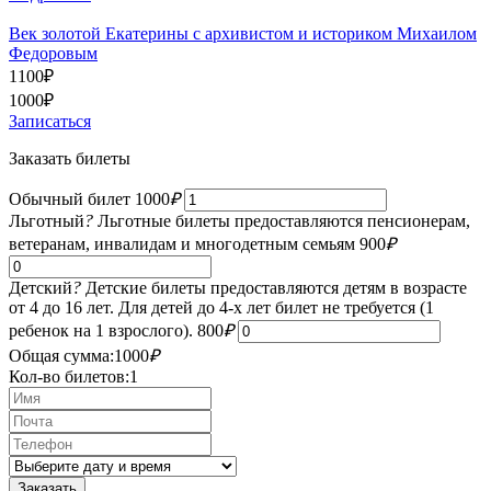
Век золотой Екатерины с архивистом и историком Михаилом
Федоровым
1100
₽
1000
₽
Записаться
Заказать билеты
Обычный билет
1000
₽
Льготный
?
Льготные билеты предоставляются пенсионерам,
ветеранам, инвалидам и многодетным семьям
900
₽
Детский
?
Детские билеты предоставляются детям в возрасте
от 4 до 16 лет. Для детей до 4-х лет билет не требуется (1
ребенок на 1 взрослого).
800
₽
Общая сумма:
1000
₽
Кол-во билетов:
1