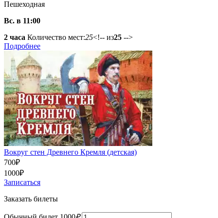
Пешеходная
Вс. в 11:00
2 часа
Количество мест:
25
<!-- из
25
-->
Подробнее
Вокруг стен Древнего Кремля (детская)
700
₽
1000
₽
Записаться
Заказать билеты
Обычный билет
1000
₽