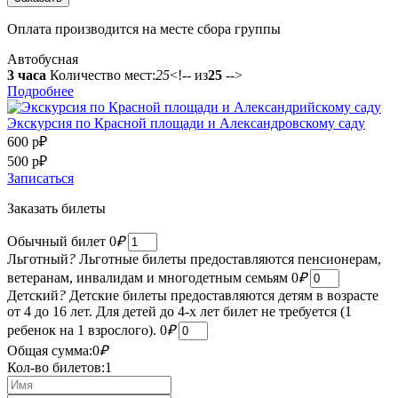
Оплата производится на месте сбора группы
Автобусная
3 часа
Количество мест:
25
<!-- из
25
-->
Подробнее
Экскурсия по Красной площади и Александровскому саду
600 р
₽
500 р
₽
Записаться
Заказать билеты
Обычный билет
0
₽
Льготный
?
Льготные билеты предоставляются пенсионерам,
ветеранам, инвалидам и многодетным семьям
0
₽
Детский
?
Детские билеты предоставляются детям в возрасте
от 4 до 16 лет. Для детей до 4-х лет билет не требуется (1
ребенок на 1 взрослого).
0
₽
Общая сумма:
0
₽
Кол-во билетов:
1