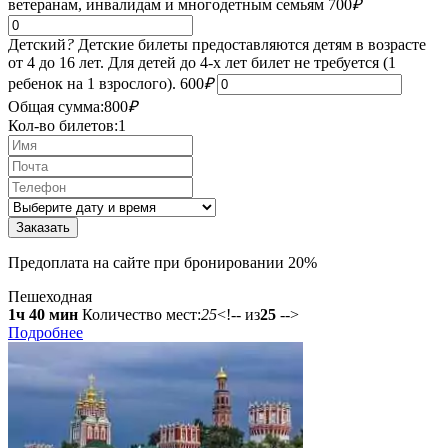
ветеранам, инвалидам и многодетным семьям
700
₽
Детский
?
Детские билеты предоставляются детям в возрасте
от 4 до 16 лет. Для детей до 4-х лет билет не требуется (1
ребенок на 1 взрослого).
600
₽
Общая сумма:
800
₽
Кол-во билетов:
1
Предоплата на сайте при бронировании 20%
Пешеходная
1ч 40 мин
Количество мест:
25
<!-- из
25
-->
Подробнее