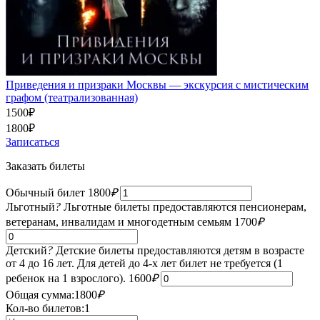
Приведения и призраки Москвы — экскурсия с мистическим
графом (театрализованная)
1500
₽
1800
₽
Записаться
Заказать билеты
Обычный билет
1800
₽
Льготный
?
Льготные билеты предоставляются пенсионерам,
ветеранам, инвалидам и многодетным семьям
1700
₽
Детский
?
Детские билеты предоставляются детям в возрасте
от 4 до 16 лет. Для детей до 4-х лет билет не требуется (1
ребенок на 1 взрослого).
1600
₽
Общая сумма:
1800
₽
Кол-во билетов:
1