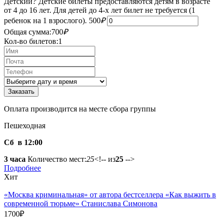
Детский
?
Детские билеты предоставляются детям в возрасте
от 4 до 16 лет. Для детей до 4-х лет билет не требуется (1
ребенок на 1 взрослого).
500
₽
Общая сумма:
700
₽
Кол-во билетов:
1
Оплата производится на месте сбора группы
Пешеходная
Сб в 12:00
3 часа
Количество мест:
25
<!-- из
25
-->
Подробнее
Хит
«Москва криминальная» от автора бестселлера «Как выжить в
современной тюрьме» Станислава Симонова
1700
₽