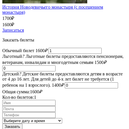
История Новодевичьего монастыря (с посещением
монастыря)
1700
₽
1600
₽
Записаться
Заказать билеты
Обычный билет
1600
₽
Льготный
?
Льготные билеты предоставляются пенсионерам,
ветеранам, инвалидам и многодетным семьям
1500
₽
Детский
?
Детские билеты предоставляются детям в возрасте
от 4 до 16 лет. Для детей до 4-х лет билет не требуется (1
ребенок на 1 взрослого).
1400
₽
Общая сумма:
1600
₽
Кол-во билетов:
1