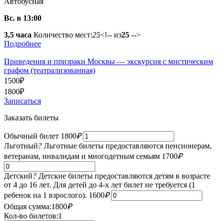
Автобусная
Вс. в 13:00
3,5 часа
Количество мест:
25
<!-- из
25
-->
Подробнее
Приведения и призраки Москвы — экскурсия с мистическим
графом (театрализованная)
1500
₽
1800
₽
Записаться
Заказать билеты
Обычный билет
1800
₽
Льготный
?
Льготные билеты предоставляются пенсионерам,
ветеранам, инвалидам и многодетным семьям
1700
₽
Детский
?
Детские билеты предоставляются детям в возрасте
от 4 до 16 лет. Для детей до 4-х лет билет не требуется (1
ребенок на 1 взрослого).
1600
₽
Общая сумма:
1800
₽
Кол-во билетов:
1