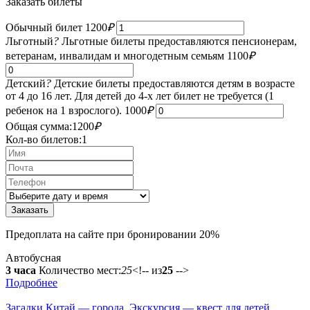
Заказать билеты
Обычный билет
1200
₽
Льготный
?
Льготные билеты предоставляются пенсионерам,
ветеранам, инвалидам и многодетным семьям
1100
₽
Детский
?
Детские билеты предоставляются детям в возрасте
от 4 до 16 лет. Для детей до 4-х лет билет не требуется (1
ребенок на 1 взрослого).
1000
₽
Общая сумма:
1200
₽
Кол-во билетов:
1
Предоплата на сайте при бронировании 20%
Автобусная
3 часа
Количество мест:
25
<!-- из
25
-->
Подробнее
Загадки Китай — города. Экскурсия — квест для детей.