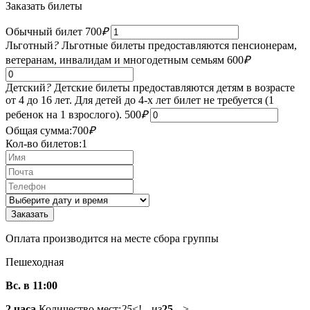
Заказать билеты
Обычный билет
700
₽
Льготный
?
Льготные билеты предоставляются пенсионерам,
ветеранам, инвалидам и многодетным семьям
600
₽
Детский
?
Детские билеты предоставляются детям в возрасте
от 4 до 16 лет. Для детей до 4-х лет билет не требуется (1
ребенок на 1 взрослого).
500
₽
Общая сумма:
700
₽
Кол-во билетов:
1
Оплата производится на месте сбора группы
Пешеходная
Вс. в 11:00
2 часа
Количество мест:
25
<!-- из
25
-->