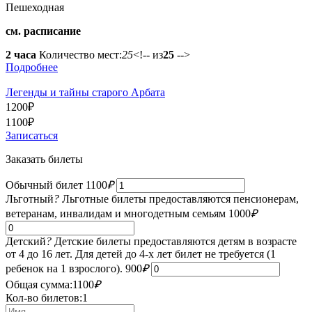
Пешеходная
см. расписание
2 часа
Количество мест:
25
<!-- из
25
-->
Подробнее
Легенды и тайны старого Арбата
1200
₽
1100
₽
Записаться
Заказать билеты
Обычный билет
1100
₽
Льготный
?
Льготные билеты предоставляются пенсионерам,
ветеранам, инвалидам и многодетным семьям
1000
₽
Детский
?
Детские билеты предоставляются детям в возрасте
от 4 до 16 лет. Для детей до 4-х лет билет не требуется (1
ребенок на 1 взрослого).
900
₽
Общая сумма:
1100
₽
Кол-во билетов:
1