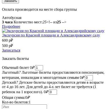
Оплата производится на месте сбора группы
Автобусная
3 часа
Количество мест:
25
<!-- из
25
-->
Подробнее
Экскурсия по Красной площади и Александровскому саду
600 р
₽
500 р
₽
Записаться
Заказать билеты
Обычный билет
0
₽
Льготный
?
Льготные билеты предоставляются пенсионерам,
ветеранам, инвалидам и многодетным семьям
0
₽
Детский
?
Детские билеты предоставляются детям в возрасте
от 4 до 16 лет. Для детей до 4-х лет билет не требуется (1
ребенок на 1 взрослого).
0
₽
Общая сумма:
0
₽
Кол-во билетов:
1