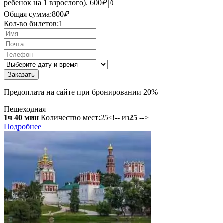
ребенок на 1 взрослого).
600
₽
Общая сумма:
800
₽
Кол-во билетов:
1
Предоплата на сайте при бронировании 20%
Пешеходная
1ч 40 мин
Количество мест:
25
<!-- из
25
-->
Подробнее