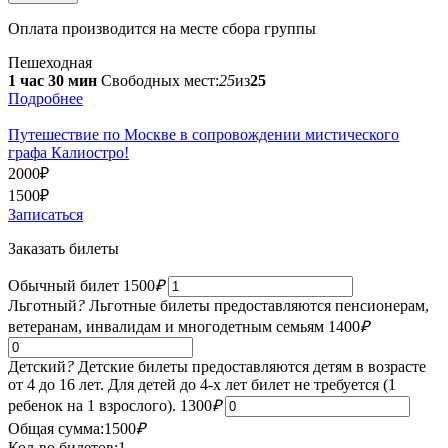
Оплата производится на месте сбора группы
Пешеходная
1 час 30 мин
Свободных мест:
25
из
25
Подробнее
Путешествие по Москве в сопровождении мистического
графа Калиостро!
2000
₽
1500
₽
Записаться
Заказать билеты
Обычный билет
1500
₽
Льготный
?
Льготные билеты предоставляются пенсионерам,
ветеранам, инвалидам и многодетным семьям
1400
₽
Детский
?
Детские билеты предоставляются детям в возрасте
от 4 до 16 лет. Для детей до 4-х лет билет не требуется (1
ребенок на 1 взрослого).
1300
₽
Общая сумма:
1500
₽
Кол-во билетов:
1