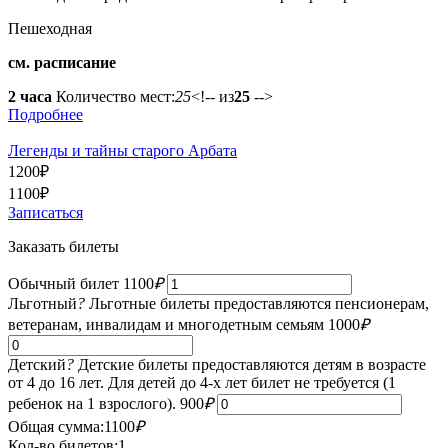
Пешеходная
см. расписание
2 часа
Количество мест:
25
<!-- из
25
-->
Подробнее
Легенды и тайны старого Арбата
1200
₽
1100
₽
Записаться
Заказать билеты
Обычный билет
1100
₽
Льготный
?
Льготные билеты предоставляются пенсионерам,
ветеранам, инвалидам и многодетным семьям
1000
₽
Детский
?
Детские билеты предоставляются детям в возрасте
от 4 до 16 лет. Для детей до 4-х лет билет не требуется (1
ребенок на 1 взрослого).
900
₽
Общая сумма:
1100
₽
Кол-во билетов:
1