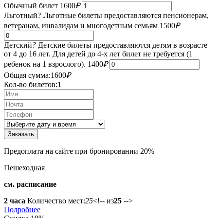
Обычный билет
1600
₽
Льготный
?
Льготные билеты предоставляются пенсионерам,
ветеранам, инвалидам и многодетным семьям
1500
₽
Детский
?
Детские билеты предоставляются детям в возрасте
от 4 до 16 лет. Для детей до 4-х лет билет не требуется (1
ребенок на 1 взрослого).
1400
₽
Общая сумма:
1600
₽
Кол-во билетов:
1
Предоплата на сайте при бронировании 20%
Пешеходная
см. расписание
2 часа
Количество мест:
25
<!-- из
25
-->
Подробнее