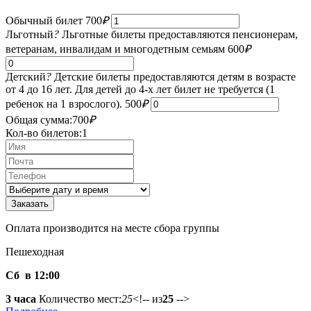
Обычный билет
700
₽
Льготный
?
Льготные билеты предоставляются пенсионерам,
ветеранам, инвалидам и многодетным семьям
600
₽
Детский
?
Детские билеты предоставляются детям в возрасте
от 4 до 16 лет. Для детей до 4-х лет билет не требуется (1
ребенок на 1 взрослого).
500
₽
Общая сумма:
700
₽
Кол-во билетов:
1
Оплата производится на месте сбора группы
Пешеходная
Сб в 12:00
3 часа
Количество мест:
25
<!-- из
25
-->