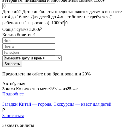
ветеранам, инвалидам и многодетным семьям
1100
₽
Детский
?
Детские билеты предоставляются детям в возрасте
от 4 до 16 лет. Для детей до 4-х лет билет не требуется (1
ребенок на 1 взрослого).
1000
₽
Общая сумма:
1200
₽
Кол-во билетов:
1
Предоплата на сайте при бронировании 20%
Автобусная
3 часа
Количество мест:
25
<!-- из
25
-->
Подробнее
Загадки Китай — города. Экскурсия — квест для детей.
₽
Записаться
Заказать билеты