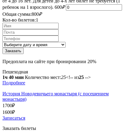
от 4 до 16 лет. Для детей до 4-х лет билет не требуется (1
ребенок на 1 взрослого).
600
₽
Общая сумма:
800
₽
Кол-во билетов:
1
Предоплата на сайте при бронировании 20%
Пешеходная
1ч 40 мин
Количество мест:
25
<!-- из
25
-->
Подробнее
История Новодевичьего монастыря (с посещением
монастыря)
1700
₽
1600
₽
Записаться
Заказать билеты