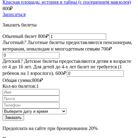
Красная площадь: история и тайны (с посещением мавзолея)
800
₽
Записаться
Заказать билеты
Обычный билет
800
₽
Льготный
?
Льготные билеты предоставляются пенсионерам,
ветеранам, инвалидам и многодетным семьям
700
₽
Детский
?
Детские билеты предоставляются детям в возрасте
от 4 до 16 лет. Для детей до 4-х лет билет не требуется (1
ребенок на 1 взрослого).
600
₽
Общая сумма:
800
₽
Кол-во билетов:
1
Предоплата на сайте при бронировании 20%