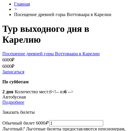
Главная
>
Посещение древней горы Воттоваара в Карелии
Тур выходного дня в
Карелию
Посещение древней горы Воттоваара в Карелии
6000
₽
6000
₽
Записаться
По субботам
2 дня
Количество мест:
6
<!-- из
6
-->
Автобусная
Подробнее
Заказать билеты
Обычный билет
6000
₽
Льготный
?
Льготные билеты предоставляются пенсионерам,