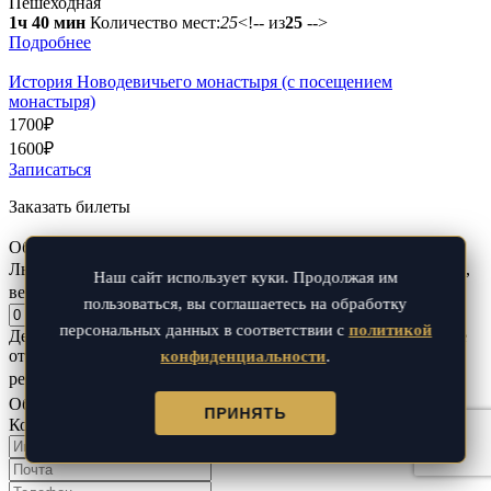
Пешеходная
1ч 40 мин
Количество мест:
25
<!-- из
25
-->
Подробнее
История Новодевичьего монастыря (с посещением
монастыря)
1700
₽
1600
₽
Записаться
Заказать билеты
Обычный билет
1600
₽
Льготный
?
Льготные билеты предоставляются пенсионерам,
Наш сайт использует куки. Продолжая им
ветеранам, инвалидам и многодетным семьям
1500
₽
пользоваться, вы соглашаетесь на обработку
персональных данных в соответствии с
политикой
Детский
?
Детские билеты предоставляются детям в возрасте
от 4 до 16 лет. Для детей до 4-х лет билет не требуется (1
конфиденциальности
.
ребенок на 1 взрослого).
1400
₽
Общая сумма:
1600
₽
ПРИНЯТЬ
Кол-во билетов:
1